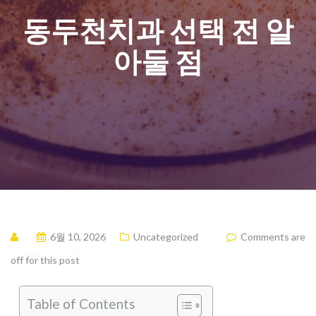
동두천치과 선택 전 알
아둘 점
6월 10, 2026
Uncategorized
Comments are
off for this post
Table of Contents