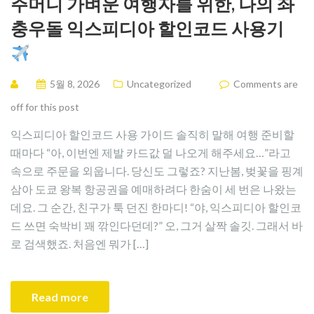
주머니 가벼운 여행자를 위한, 나의 좌
충우돌 익스피디아 할인코드 사용기
5월 8, 2026
Uncategorized
Comments are
off for this post
익스피디아 할인코드 사용 가이드 솔직히 말해 여행 준비할
때마다 “아, 이번엔 제발 카드값 덜 나오게 해주세요…”라고
속으로 주문을 외웁니다. 당신도 그렇죠? 지난봄, 벚꽃을 핑계
삼아 도쿄 왕복 항공권을 예매하려다 한숨이 세 번은 나왔는
데요. 그 순간, 친구가 툭 던진 한마디! “야, 익스피디아 할인코
드 쓰면 숙박비 꽤 깎인다던데?” 오, 그거 살짝 솔깃. 그래서 바
로 검색했죠. 처음엔 뭐가 […]
Read more