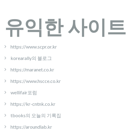
유익한 사이트
https://www.scpr.or.kr
korearally의 블로그
https://maranet.co.kr
https://www.hscce.co.kr
wellifair포럼
https://kr-cntnk.co.kr
tbooks의 오늘의 기록집
https://aroundlab.kr